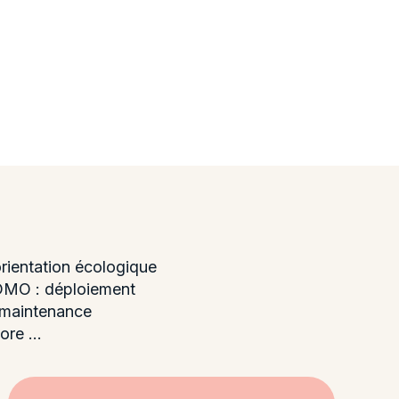
orientation écologique
s DMO : déploiement
, maintenance
re ...