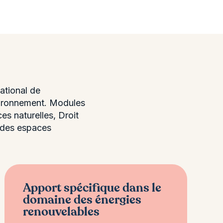
ational de
nvironnement. Modules
es naturelles, Droit
t des espaces
Apport spécifique dans le
domaine des énergies
renouvelables