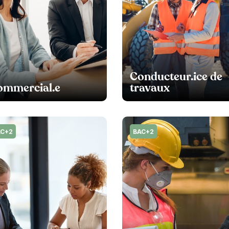
Conducteur.ice de
ommercial.e
travaux
AC+2
BAC+2