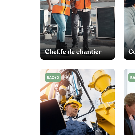
Chef.fe de chantier
C
BAC+2
B