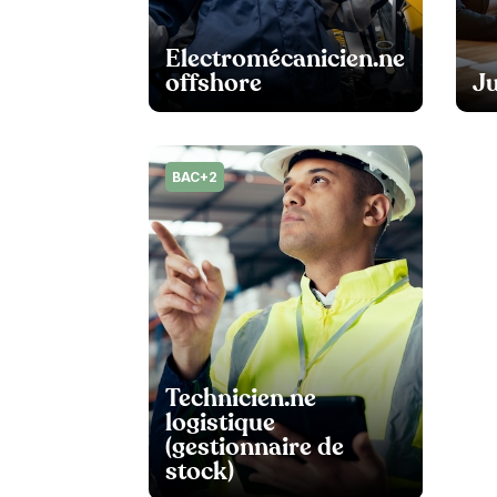
Electromécanicien.ne
offshore
Ju
BAC+2
Technicien.ne
logistique
(gestionnaire de
stock)