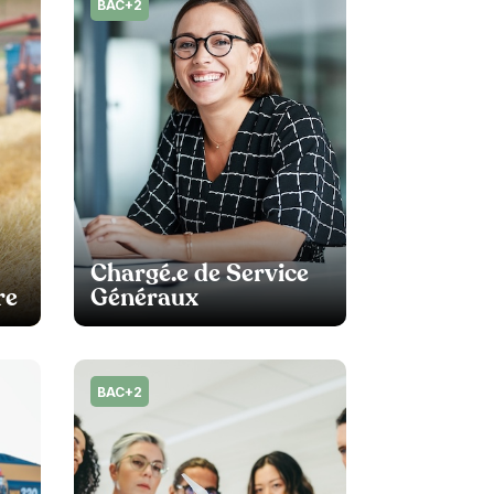
BAC+2
Chargé.e de Service
re
Généraux
BAC+2