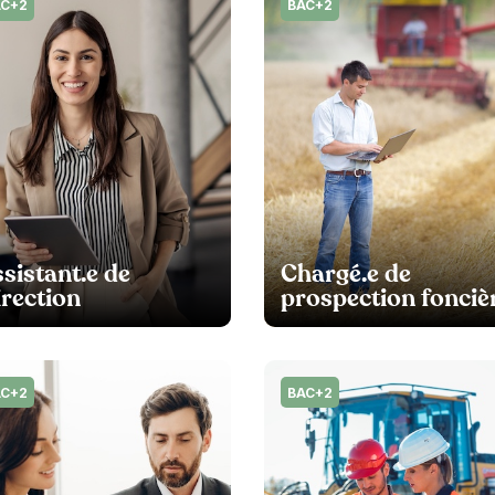
AC+2
BAC+2
sistant.e de
Chargé.e de
rection
prospection fonciè
AC+2
BAC+2