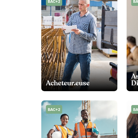
BAC+2
B
As
Acheteur.euse
Di
BAC+2
B