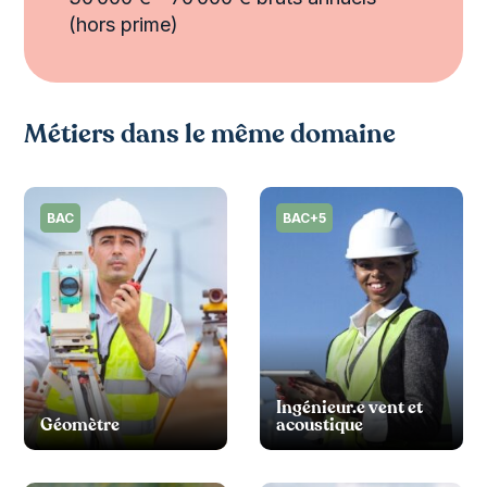
(hors prime)
Métiers dans le même domaine
BAC
BAC+5
Ingénieur.e vent et
Géomètre
acoustique