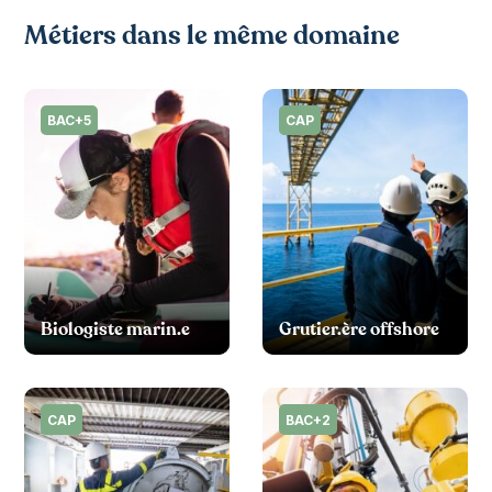
Métiers dans le même domaine
BAC+5
CAP
Biologiste marin.e
Grutier.ère offshore
CAP
BAC+2