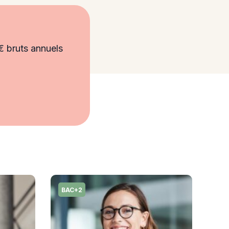
€ bruts annuels
BAC+2