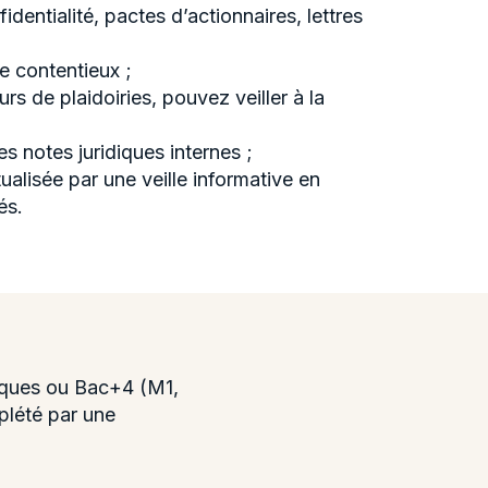
identialité, pactes d’actionnaires, lettres
de contentieux ;
s de plaidoiries, pouvez veiller à la
s notes juridiques internes ;
alisée par une veille informative en
és.
diques ou Bac+4 (M1,
mplété par une