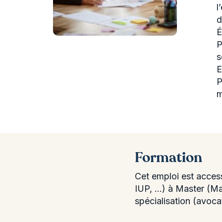
l
d
É
P
s
E
P
m
Formation
Cet emploi est acces
IUP, ...) à Master (M
spécialisation (avocat,