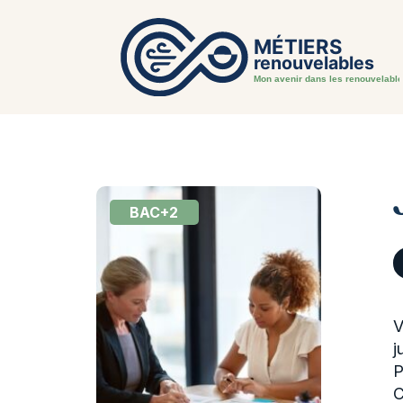
BAC+2
V
j
P
C